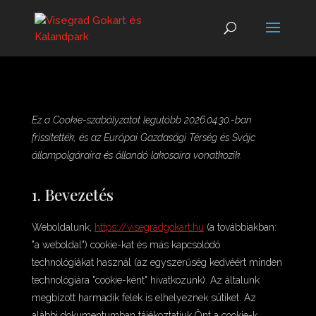
Ez a Cookie-szabályzatot legutóbb 2026.04.30.-ban
frissítették, és az Európai Gazdasági Térség és Svájc
állampolgáraira és állandó lakosaira vonatkozik.
1. Bevezetés
Weboldalunk,
https://visegradgokart.hu
(a továbbiakban:
"a weboldal") cookie-kat és más kapcsolódó
technológiákat használ (az egyszerűség kedvéért minden
technológiára "cookie-ként" hivatkozunk). Az általunk
megbízott harmadik felek is elhelyeznek sütiket. Az
alábbi dokumentumban tájékoztatjuk Önt a cookie-k