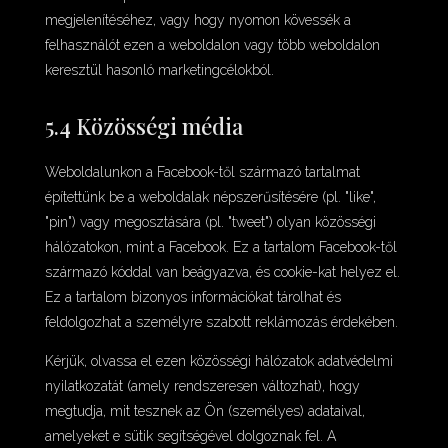
megjelenítéséhez, vagy hogy nyomon kövessék a
felhasználót ezen a weboldalon vagy több weboldalon
keresztül hasonló marketingcélokból.
5.4 Közösségi média
Weboldalunkon a Facebook-től származó tartalmat
építettünk be a weboldalak népszerűsítésére (pl. "like",
"pin") vagy megosztására (pl. "tweet") olyan közösségi
hálózatokon, mint a Facebook. Ez a tartalom Facebook-től
származó kóddal van beágyazva, és cookie-kat helyez el.
Ez a tartalom bizonyos információkat tárolhat és
feldolgozhat a személyre szabott reklámozás érdekében.
Kérjük, olvassa el ezen közösségi hálózatok adatvédelmi
nyilatkozatát (amely rendszeresen változhat), hogy
megtudja, mit tesznek az Ön (személyes) adataival,
amelyeket e sütik segítségével dolgoznak fel. A