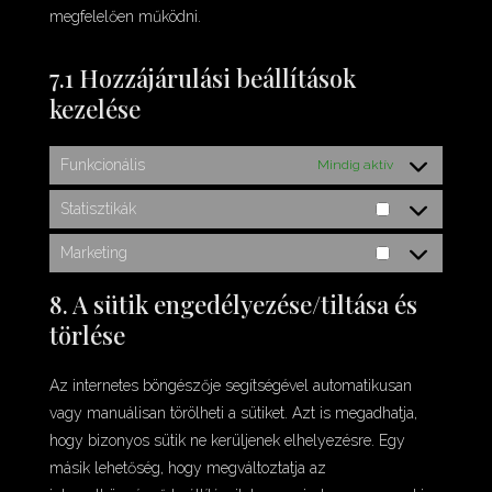
megfelelően működni.
7.1 Hozzájárulási beállítások
kezelése
Funkcionális
Mindig aktív
Statisztikák
Statisztikák
Marketing
Marketing
8. A sütik engedélyezése/tiltása és
törlése
Az internetes böngészője segítségével automatikusan
vagy manuálisan törölheti a sütiket. Azt is megadhatja,
hogy bizonyos sütik ne kerüljenek elhelyezésre. Egy
másik lehetőség, hogy megváltoztatja az