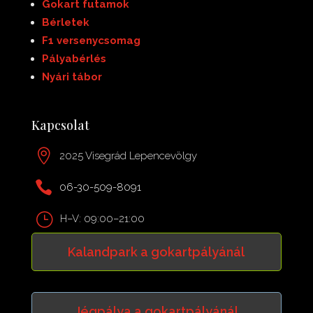
Gokart futamok
Bérletek
F1 versenycsomag
Pályabérlés
Nyári tábor
Kapcsolat

2025 Visegrád Lepencevölgy

06-30-509-8091
}
H–V: 09:00–21:00
Kalandpark a gokartpályánál
Jégpálya a gokartpályánál