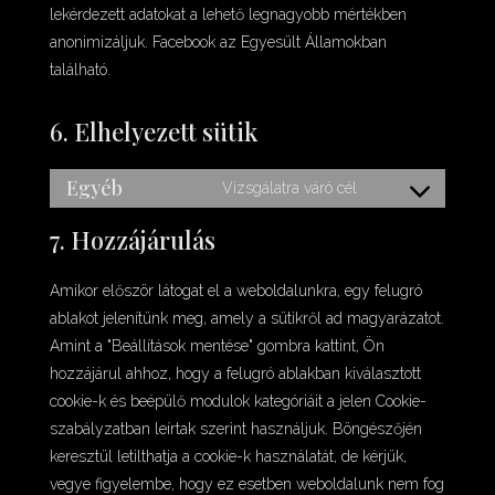
lekérdezett adatokat a lehető legnagyobb mértékben
anonimizáljuk. Facebook az Egyesült Államokban
található.
6. Elhelyezett sütik
Egyéb
Vizsgálatra váró cél
Consent
to
7. Hozzájárulás
service
egyéb
Amikor először látogat el a weboldalunkra, egy felugró
ablakot jelenítünk meg, amely a sütikről ad magyarázatot.
Amint a "Beállítások mentése" gombra kattint, Ön
hozzájárul ahhoz, hogy a felugró ablakban kiválasztott
cookie-k és beépülő modulok kategóriáit a jelen Cookie-
szabályzatban leírtak szerint használjuk. Böngészőjén
keresztül letilthatja a cookie-k használatát, de kérjük,
vegye figyelembe, hogy ez esetben weboldalunk nem fog